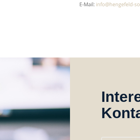
E-Mail:
info@hengefeld-so
Inter
Kont